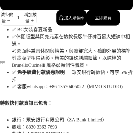
42
減少數
增加數
加入購物車
立即購買
量
量
✅ BC女裝春夏新品
✅休閒版型與閃亮元素在這款長版牛仔褲百慕大短褲中相
遇。
考究面料兼具休閒與精美，與髖部寬大、褲腳外展的標準
剪裁版型相得益彰。精美的鑲珠刺繡細節，以純粹的
BrunelloCucinelli 風格彰顯個性氣質。
✅
免手續費付款優惠說明
— 眾安銀行轉數快，可享 5% 折
扣
✅ 客服whatsapp：+86 13570405022（MIMO STUDIO)
轉數快付款資訊已包含：
銀行：眾安銀行有限公司（ZA Bank Limited）
賬號：8830 3363 7693