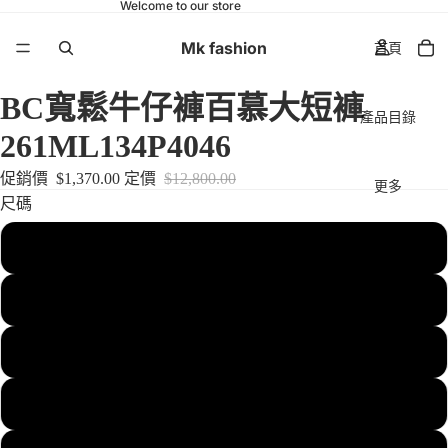
Welcome to our store
Mk fashion
首頁
BC寬鬆牛仔褲百慕大短褲
產品目錄
261ML134P4046
促銷價
$1,370.00
定價
$12,800.00
更多
尺碼
34
36
38
40